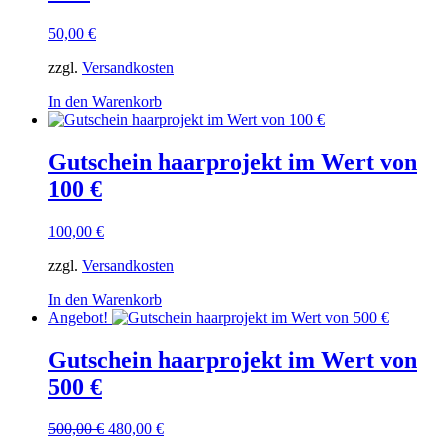
50,00
€
zzgl.
Versandkosten
In den Warenkorb
Gutschein haarprojekt im Wert von
100 €
100,00
€
zzgl.
Versandkosten
In den Warenkorb
Angebot!
Gutschein haarprojekt im Wert von
500 €
Ursprünglicher
Aktueller
500,00
€
480,00
€
Preis
Preis