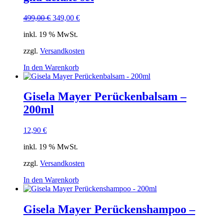
Ursprünglicher
Aktueller
499,00
€
349,00
€
Preis
Preis
inkl. 19 % MwSt.
war:
ist:
499,00 €
349,00 €.
zzgl.
Versandkosten
In den Warenkorb
Gisela Mayer Perückenbalsam –
200ml
12,90
€
inkl. 19 % MwSt.
zzgl.
Versandkosten
In den Warenkorb
Gisela Mayer Perückenshampoo –