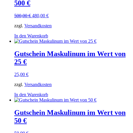
500 €
Ursprünglicher
Aktueller
500,00
€
480,00
€
Preis
Preis
zzgl.
Versandkosten
war:
ist:
500,00 €
480,00 €.
In den Warenkorb
Gutschein Maskulinum im Wert von
25 €
25,00
€
zzgl.
Versandkosten
In den Warenkorb
Gutschein Maskulinum im Wert von
50 €